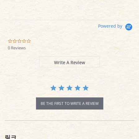
Powered by
0.0
star
0 Reviews
rating
Write A Review
BE THE FIRST TO WRITE A REVIEW
링크