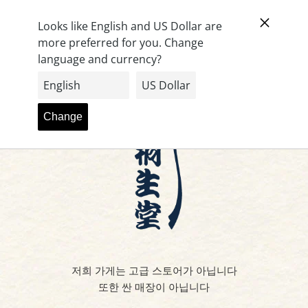
콘
카트 (
0
)
텐
츠
로
건
너
뛰
기
저희 가게는 고급 스토어가 아닙니다
또한 싼 매장이 아닙니다